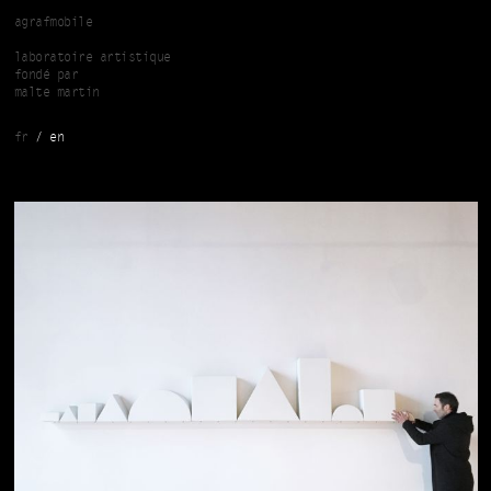
Skip to main content
agrafmobile
laboratoire artistique
fondé par
malte martin
fr
en