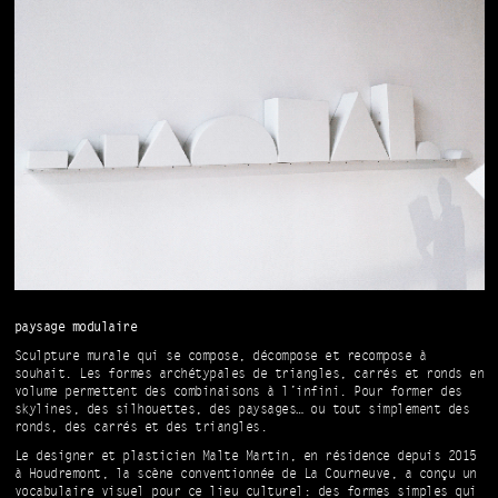
paysage modulaire
Sculpture murale qui se compose, décompose et recompose à
souhait. Les formes archétypales de triangles, carrés et ronds en
volume permettent des combinaisons à l’infini. Pour former des
skylines, des silhouettes, des paysages… ou tout simplement des
ronds, des carrés et des triangles.
Le designer et plasticien Malte Martin, en résidence depuis 2015
à Houdremont, la scène conventionnée de La Courneuve, a conçu un
vocabulaire visuel pour ce lieu culturel: des formes simples qui