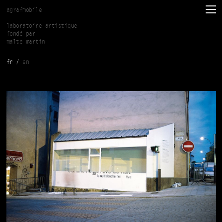
Aller au contenu principal
agrafmobile
laboratoire artistique
fondé par
malte martin
fr
en