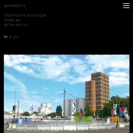
Aller au contenu principal
agrafmobile
laboratoire artistique
fondé par
malte martin
fr
en