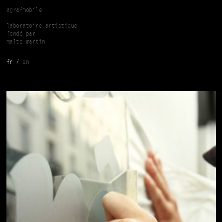
Aller au contenu principal
agrafmobile
laboratoire artistique
fondé par
malte martin
fr
en